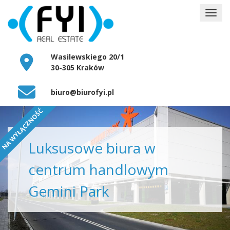
Wasilewskiego 20/1
30-305 Kraków
biuro@biurofyi.pl
NA WYŁĄCZNOŚĆ
Luksusowe biura w
centrum handlowym
Gemini Park