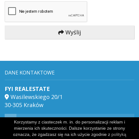
Wyślij
DANE KONTAKTOWE
FYI REALESTATE
Wasilewskiego 20/1
30-305 Kraków
biuro@biurofyi.pl
Korzystamy z ciasteczek m. in. do personalizacji reklam i
mierzenia ich skuteczności. Dalsze korzystanie ze strony
oznacza, że zgadzasz się na ich użycie zgodnie z
polityką