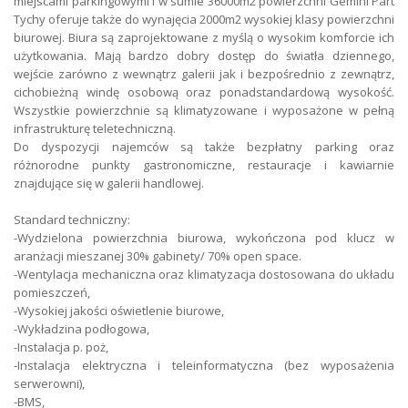
miejscami parkingowymi i w sumie 36000m2 powierzchni Gemini Part
Tychy oferuje także do wynajęcia 2000m2 wysokiej klasy powierzchni
biurowej. Biura są zaprojektowane z myślą o wysokim komforcie ich
użytkowania. Mają bardzo dobry dostęp do światła dziennego,
wejście zarówno z wewnątrz galerii jak i bezpośrednio z zewnątrz,
cichobieżną windę osobową oraz ponadstandardową wysokość.
Wszystkie powierzchnie są klimatyzowane i wyposażone w pełną
infrastrukturę teletechniczną.
Do dyspozycji najemców są także bezpłatny parking oraz
różnorodne punkty gastronomiczne, restauracje i kawiarnie
znajdujące się w galerii handlowej.
Standard techniczny:
-Wydzielona powierzchnia biurowa, wykończona pod klucz w
aranżacji mieszanej 30% gabinety/ 70% open space.
-Wentylacja mechaniczna oraz klimatyzacja dostosowana do układu
pomieszczeń,
-Wysokiej jakości oświetlenie biurowe,
-Wykładzina podłogowa,
-Instalacja p. poż,
-Instalacja elektryczna i teleinformatyczna (bez wyposażenia
serwerowni),
-BMS,