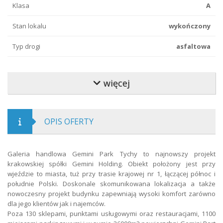
Klasa
A
Stan lokalu
wykończony
Typ drogi
asfaltowa
Kaucja pln
71 400
więcej
Forma własności
własność
Parking
parking niestrzeżony
OPIS OFERTY
Galeria handlowa Gemini Park Tychy to najnowszy projekt
krakowskiej spółki Gemini Holding. Obiekt położony jest przy
wjeździe to miasta, tuż przy trasie krajowej nr 1, łączącej północ i
południe Polski. Doskonale skomunikowana lokalizacja a także
nowoczesny projekt budynku zapewniają wysoki komfort zarówno
dla jego klientów jak i najemców.
Poza 130 sklepami, punktami usługowymi oraz restauracjami, 1100