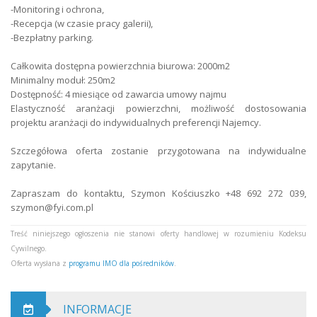
-Monitoring i ochrona,
-Recepcja (w czasie pracy galerii),
-Bezpłatny parking.
Całkowita dostępna powierzchnia biurowa: 2000m2
Minimalny moduł: 250m2
Dostępność: 4 miesiące od zawarcia umowy najmu
Elastyczność aranżacji powierzchni, możliwość dostosowania
projektu aranżacji do indywidualnych preferencji Najemcy.
Szczegółowa oferta zostanie przygotowana na indywidualne
zapytanie.
Zapraszam do kontaktu, Szymon Kościuszko +48 692 272 039,
szymon@fyi.com.pl
Treść niniejszego ogłoszenia nie stanowi oferty handlowej w rozumieniu Kodeksu
Cywilnego.
Oferta wysłana z
programu IMO dla pośredników
.
INFORMACJE