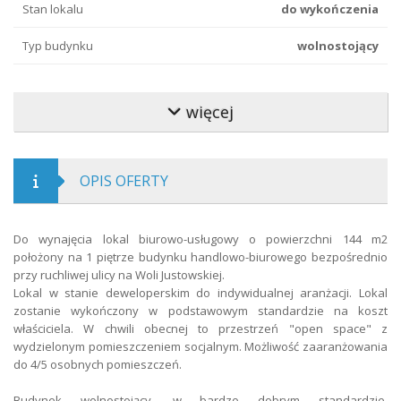
Stan lokalu
do wykończenia
Typ budynku
wolnostojący
Materiał budowlany
ceramika
więcej
Typ drogi
asfaltowa
Kaucja pln
7 217
OPIS OFERTY
Okres wynajmu
36 miesięcy
Forma najmu
najem od właściciela
Do wynajęcia lokal biurowo-usługowy o powierzchni 144 m2
położony na 1 piętrze budynku handlowo-biurowego bezpośrednio
Forma własności
własność
przy ruchliwej ulicy na Woli Justowskiej.
Lokal w stanie deweloperskim do indywidualnej aranżacji. Lokal
Łącze internetowe
DSL
zostanie wykończony w podstawowym standardzie na koszt
właściciela. W chwili obecnej to przestrzeń "open space" z
Parking
miejsce parkingowe
wydzielonym pomieszczeniem socjalnym. Możliwość zaaranżowania
do 4/5 osobnych pomieszczeń.
Liczba miejsc parkingowych
3
Budynek wolnostojący, w bardzo dobrym standardzie,