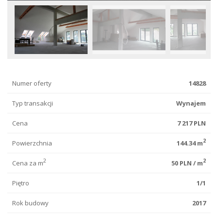
Numer oferty
14828
Typ transakcji
Wynajem
Cena
7 217 PLN
2
Powierzchnia
144.34 m
2
2
Cena za m
50 PLN / m
Piętro
1/1
Rok budowy
2017