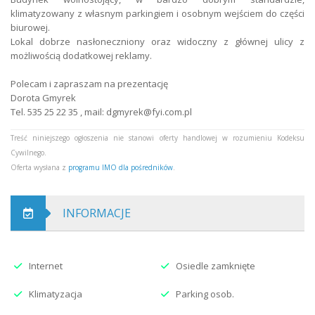
Ogrzewanie
klimatyzowane
klimatyzowany z własnym parkingiem i osobnym wejściem do części
biurowej.
Liczba wejść
1
Lokal dobrze nasłoneczniony oraz widoczny z głównej ulicy z
możliwością dodatkowej reklamy.
Dostępny od
2017-09-15 00:00:00
Polecam i zapraszam na prezentację
Typ lokalu
biurowo-usługowy, biurowy,
Dorota Gmyrek
usługowy, usługi medyczne
Tel. 535 25 22 35 , mail: dgmyrek@fyi.com.pl
Treść niniejszego ogłoszenia nie stanowi oferty handlowej w rozumieniu Kodeksu
Cywilnego.
Oferta wysłana z
programu IMO dla pośredników
.
INFORMACJE
Internet
Osiedle zamknięte
Klimatyzacja
Parking osob.