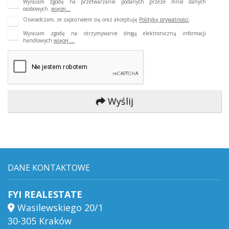
Wyrażam zgodę na przetwarzanie podanych przeze mnie danych
osobowych.
więcej...
Oświadczam, że zapoznałem się oraz akceptuję
Politykę prywatności
.
Wyrażam zgodę na otrzymywanie drogą elektroniczną informacji
handlowych
więcej ...
Wyślij
DANE KONTAKTOWE
FYI REALESTATE
Wasilewskiego 20/1
30-305 Kraków