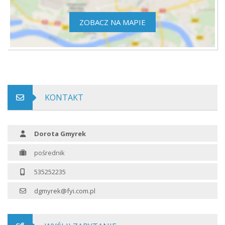
ZOBACZ NA MAPIE
KONTAKT
Dorota Gmyrek
pośrednik
535252235
dgmyrek@fyi.com.pl